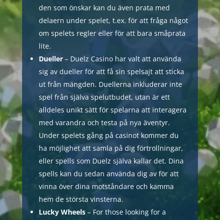
den som önskar kan du även prata med
delaern under spelet, t.ex. för att fråga något
om spelets regler eller för att bara småprata
lite.
Dueller
– Duelz Casino har valt att använda
sig av dueller för att få sin spelsajt att sticka
ut från mängden. Duellerna inkluderar inte
spel från själva spelutbudet, utan är ett
alldeles unikt sätt för spelarna att interagera
med varandra och testa på nya äventyr.
Under spelets gång på casinot kommer du
ha möjlighet att samla på dig förtrollningar,
eller spells som Duelz själva kallar det. Dina
spells kan du sedan använda dig av för att
vinna över dina motståndare och kamma
hem de största vinsterna.
Lucky Wheels
– For those looking for a