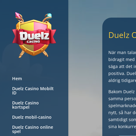
Duelz O
När man talar
bidragit med 
säga att det 
positiva. Due
Hem
aldrig tidigar
Duelz Casino Mobilt
Bakom Duelz C
ID
samma person
Duelz Casino
spelmarknaden
kortspel
nytt, så har d
Duelz mobil-casino
samtidigt som
sina konkurr
Duelz Casino online
spel