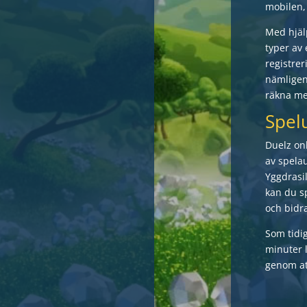
mobilen, 
Med hjäl
typer av 
registrer
nämligen
räkna me
Spel
Duelz on
av spela
Yggdrasil
kan du s
och bidra
Som tidi
minuter l
genom att