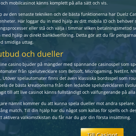
och mobilcasinot känns komplett på alla sätt och vis.
p av den senaste tekniken och de bästa funktionerna har Duelz Casi
enheter. Här loggar du in med hjälp av ditt mobila ID och behöver 
ingsprocesser eller stå och välja i timmar vilken betalningsmetod s
 med hjälp av direkt banköverföring. Detta gör att du får pengarn
d smidiga uttag.
utbud och dueller
line casino bjuder på mängder med spännande casinospel som spe
utomater från spelutvecklare som Betsoft, Microgaming, NetEnt, NY
. Utöver spelautomater finns det även klassiska bordsspel som roule
pela de bästa kreationerna från den ledande spelutvecklaren Evolu
git till att live casinot känns fullständigt och välfungerande på alla 
gare nämnt kommer du att kunna spela dueller mot andra spelare. D
ång match. Till din hjälp har du något som kallas för spells och dessa 
 aktivera välkomstkistan du får när du gör din första insättning.
Till Casinot